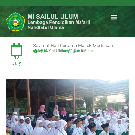
Menu
Data Madrasa
Selamat Hari Pertama Masuk Madrasah
di MI Sailul Ulum Pagotan!
by MI Sailul Ulum
One Comment
17
July