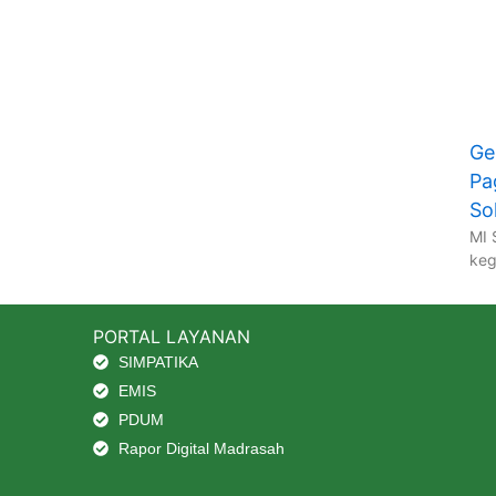
Ge
Pa
Sol
MI 
keg
PORTAL LAYANAN
SIMPATIKA
EMIS
PDUM
Rapor Digital Madrasah