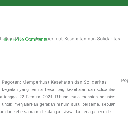
Artikel
Data Madrasah
Pendaftaran
Pengumu
ul Ulum Pagotan: Memperkuat Kesehatan dan Solidaritas
l Ulum
No Comments
Po
egiatan yang bernilai besar bagi kesehatan dan solidaritas
ada tanggal 22 Februari 2024. Ribuan mata menatap antusias
pul untuk menjalankan gerakan minum susu bersama, sebuah
tan dan kebersamaan di kalangan siswa dan tenaga pendidik.