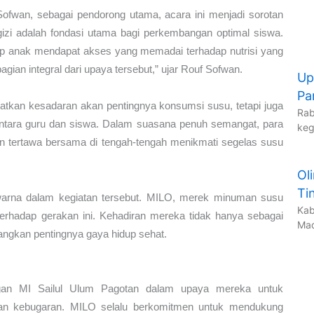
ofwan, sebagai pendorong utama, acara ini menjadi sorotan
gizi adalah fondasi utama bagi perkembangan optimal siswa.
p anak mendapat akses yang memadai terhadap nutrisi yang
gian integral dari upaya tersebut,” ujar Rouf Sofwan.
Up
Pa
katkan kesadaran akan pentingnya konsumsi susu, tetapi juga
Rab
ara guru dan siswa. Dalam suasana penuh semangat, para
keg
 dan tertawa bersama di tengah-tengah menikmati segelas susu
Ol
Ti
 warna dalam kegiatan tersebut. MILO, merek minuman susu
Kab
erhadap gerakan ini. Kehadiran mereka tidak hanya sebagai
Mad
angkan pentingnya gaya hidup sehat.
ngan MI Sailul Ulum Pagotan dalam upaya mereka untuk
dan kebugaran. MILO selalu berkomitmen untuk mendukung