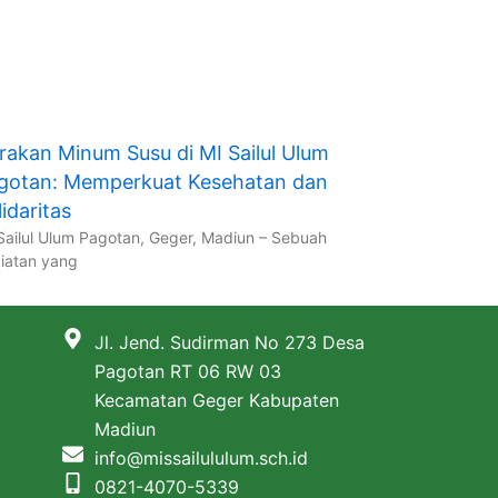
rakan Minum Susu di MI Sailul Ulum
gotan: Memperkuat Kesehatan dan
idaritas
Sailul Ulum Pagotan, Geger, Madiun – Sebuah
iatan yang
Jl. Jend. Sudirman No 273 Desa
Pagotan RT 06 RW 03
Kecamatan Geger Kabupaten
Madiun
info@missailululum.sch.id
0821-4070-5339