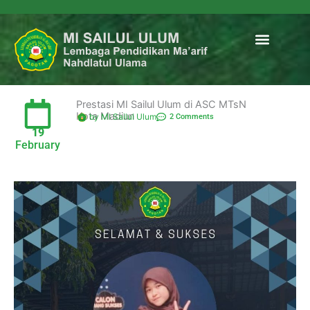
Menu
Data Madrasa
Prestasi MI Sailul Ulum di ASC MTsN
Kota Madiun
by MI Sailul Ulum
2 Comments
19
February