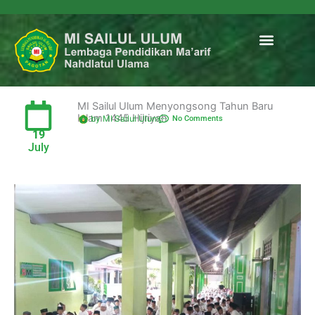
Menu
Data Madrasa
MI Sailul Ulum Menyongsong Tahun Baru
Islam 1445 Hijriyah
by MI Sailul Ulum
No Comments
19
July