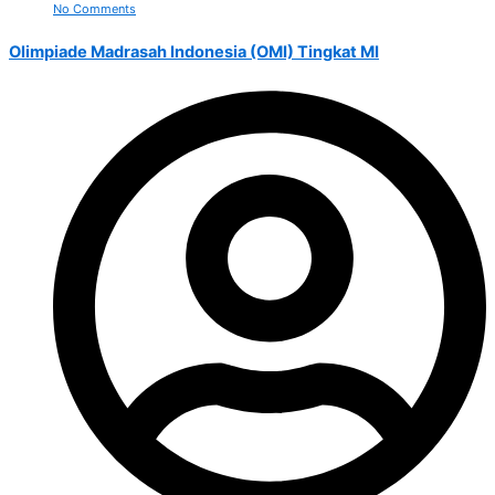
No Comments
Olimpiade Madrasah Indonesia (OMI) Tingkat MI