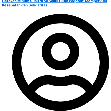
Gerakan Minum Susu di MI Sailul Ulum Pagotan: Memperkuat
Kesehatan dan Solidaritas