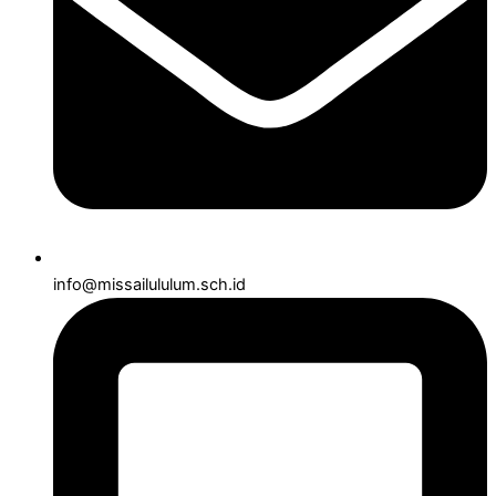
info@missailululum.sch.id