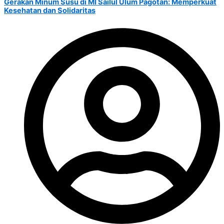
Gerakan Minum Susu di MI Sailul Ulum Pagotan: Memperkuat
Kesehatan dan Solidaritas