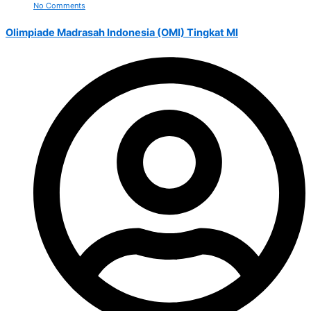
No Comments
Olimpiade Madrasah Indonesia (OMI) Tingkat MI