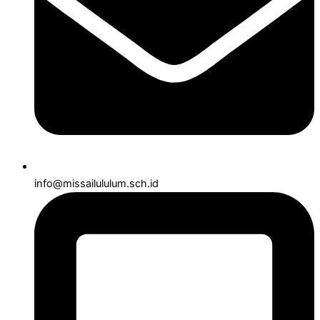
info@missailululum.sch.id