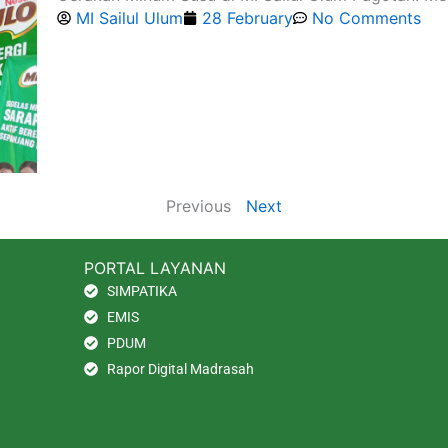
MI Sailul Ulum
28 February
No Comments
Previous
Next
PORTAL LAYANAN
SIMPATIKA
EMIS
PDUM
Rapor Digital Madrasah