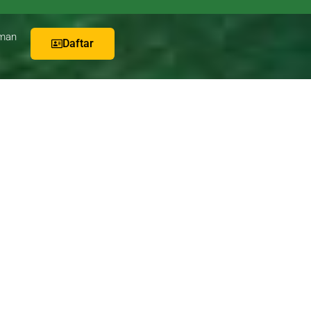
man
Daftar