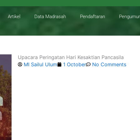
Artikel
Data Madrasah
Pendaftaran
Pengumu
Upacara Peringatan Hari Kesaktian Pancasila
MI Sailul Ulum
1 October
No Comments