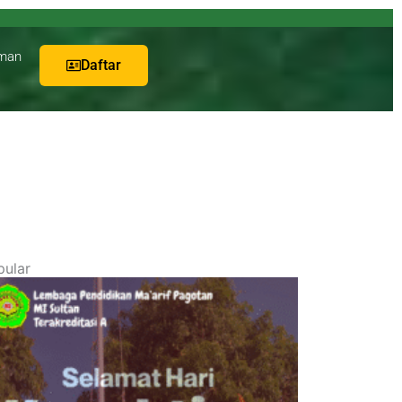
man
Daftar
pular