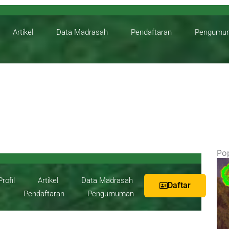
Artikel
Data Madrasah
Pendaftaran
Pengumu
Po
Profil
Artikel
Data Madrasah
Daftar
Pendaftaran
Pengumuman