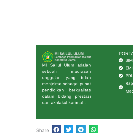
PORTA
SIM
MI Sailul Ulum adalah
EMI
sebuah madrasah
PD
unggulan yang telah
Rapo
menjelma sebagai pusat
pendidikan berkualitas
Mad
dalam bidang prestasi
dan akhlakul karimah.
Share :