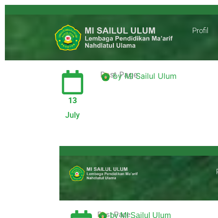
Profil
Post Page
by MI Sailul Ulum
13
July
Post Page
by MI Sailul Ulum