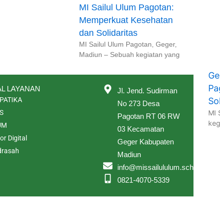
MI Sailul Ulum Pagotan:
Memperkuat Kesehatan
dan Solidaritas
MI Sailul Ulum Pagotan, Geger,
Madiun – Sebuah kegiatan yang
Ge
Pa
L LAYANAN
Jl. Jend. Sudirman
Sol
PATIKA
No 273 Desa
MI 
S
Pagotan RT 06 RW
keg
UM
03 Kecamatan
r Digital
Geger Kabupaten
rasah
Madiun
info@missailululum.sch.id
0821-4070-5339