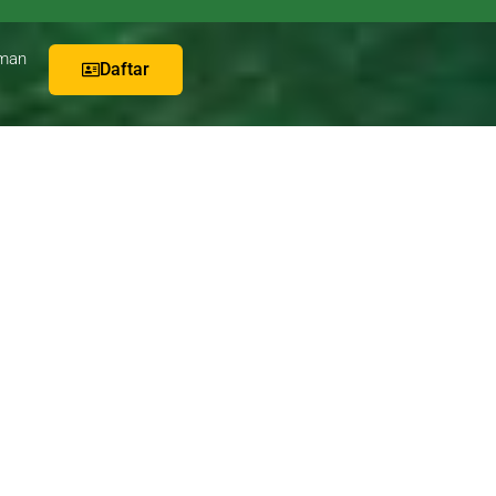
man
Daftar