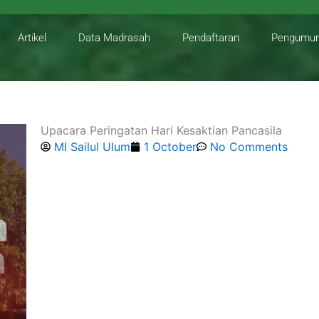
Artikel
Data Madrasah
Pendaftaran
Pengumu
Upacara Peringatan Hari Kesaktian Pancasila
MI Sailul Ulum
1 October
No Comments