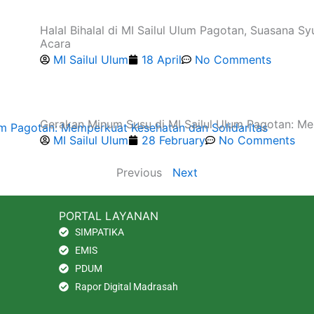
Halal Bihalal di MI Sailul Ulum Pagotan, Suasana 
Acara
MI Sailul Ulum
18 April
No Comments
Gerakan Minum Susu di MI Sailul Ulum Pagotan: Me
MI Sailul Ulum
28 February
No Comments
Previous
Next
PORTAL LAYANAN
SIMPATIKA
EMIS
PDUM
Rapor Digital Madrasah